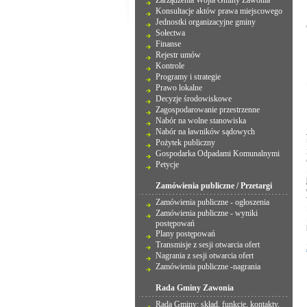
Zarządzenia Wójta Gminy Zawonia
Konsultacje aktów prawa miejscowego
Jednostki organizacyjne gminy
Sołectwa
Finanse
Rejestr umów
Kontrole
Programy i strategie
Prawo lokalne
Decyzje środowiskowe
Zagospodarowanie przestrzenne
Nabór na wolne stanowiska
Nabór na ławników sądowych
Pożytek publiczny
Gospodarka Odpadami Komunalnymi
Petycje
Zamówienia publiczne / Przetargi
Zamówienia publiczne - ogłoszenia
Zamówienia publiczne - wyniki
postępowań
Plany postępowań
Transmisje z sesji otwarcia ofert
Nagrania z sesji otwarcia ofert
Zamówienia publiczne -nagrania
Rada Gminy Zawonia
Rada Gminy: skład, funkcje, kontakty,