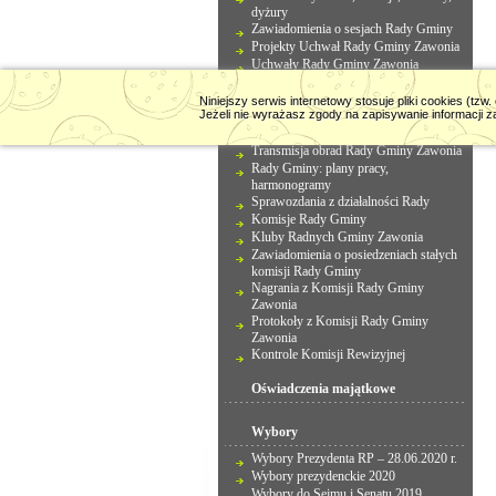
dyżury
Zawiadomienia o sesjach Rady Gminy
Projekty Uchwał Rady Gminy Zawonia
Uchwały Rady Gminy Zawonia
Nagrania z Sesji Rady Gminy Zawonia
Protokoły z Sesji Rady Gminy Zawonia
Niniejszy serwis internetowy stosuje pliki cookies (tz
Jeżeli nie wyrażasz zgody na zapisywanie informacji z
Imienne wykazy głosowań na Sesjach
Rady Gminy Zawonia
Transmisja obrad Rady Gminy Zawonia
Rady Gminy: plany pracy,
harmonogramy
Sprawozdania z działalności Rady
Komisje Rady Gminy
Kluby Radnych Gminy Zawonia
Zawiadomienia o posiedzeniach stałych
komisji Rady Gminy
Nagrania z Komisji Rady Gminy
Zawonia
Protokoły z Komisji Rady Gminy
Zawonia
Kontrole Komisji Rewizyjnej
Oświadczenia majątkowe
Wybory
Wybory Prezydenta RP – 28.06.2020 r.
Wybory prezydenckie 2020
Wybory do Sejmu i Senatu 2019