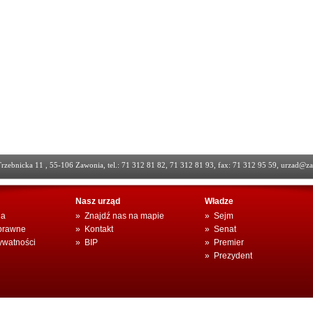
Trzebnicka 11 , 55-106 Zawonia, tel.: 71 312 81 82, 71 312 81 93, fax: 71 312 95 59,
urzad@za
Nasz urząd
Władze
ia
»
Znajdź nas na mapie
»
Sejm
prawne
»
Kontakt
»
Senat
rywatności
»
BIP
»
Premier
»
Prezydent