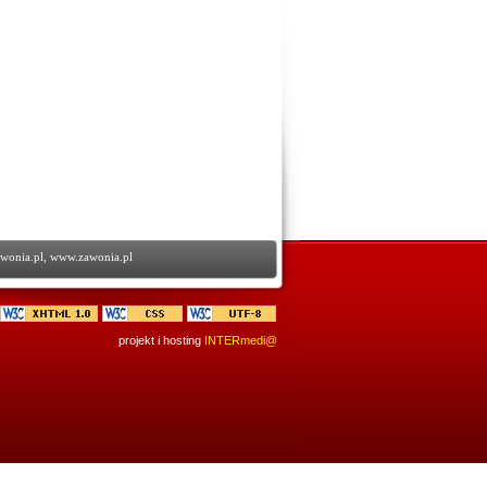
wonia.pl
,
www.zawonia.pl
projekt i hosting
INTERmedi@