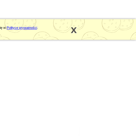
x
się w
Polityce prywatności
.