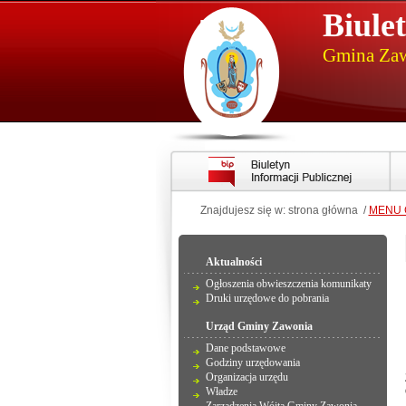
Biule
Gmina Za
Znajdujesz się w: strona główna /
MENU
Aktualności
Ogłoszenia obwieszczenia komunikaty
Druki urzędowe do pobrania
Urząd Gminy Zawonia
Dane podstawowe
Godziny urzędowania
Organizacja urzędu
Władze