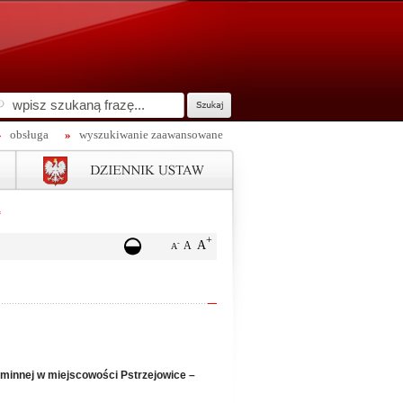
»
obsługa
»
wyszukiwanie zaawansowane
a
+
A
-
A
A
minnej w miejscowości Pstrzejowice –