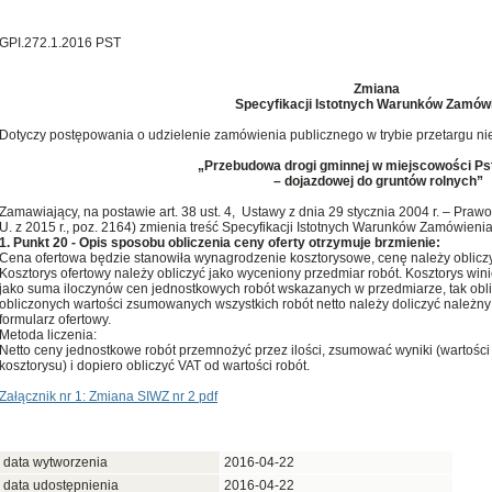
GPI.272.1.2016 PST
Zmiana
Specyfikacji Istotnych Warunków Zamów
Dotyczy postępowania o udzielenie zamówienia publicznego w trybie przetargu n
„Przebudowa drogi gminnej w miejscowości Ps
– dojazdowej do gruntów rolnych”
Zamawiający, na postawie art. 38 ust. 4, Ustawy z dnia 29 stycznia 2004 r. – Prawo
U. z 2015 r., poz. 2164) zmienia treść Specyfikacji Istotnych Warunków Zamówienia
1. Punkt 20 - Opis sposobu obliczenia ceny oferty otrzymuje brzmienie:
Cena ofertowa będzie stanowiła wynagrodzenie kosztorysowe, cenę należy oblicz
Kosztorys ofertowy należy obliczyć jako wyceniony przedmiar robót. Kosztorys w
jako suma iloczynów cen jednostkowych robót wskazanych w przedmiarze, tak obl
obliczonych wartości zsumowanych wszystkich robót netto należy doliczyć należny 
formularz ofertowy.
Metoda liczenia:
Netto ceny jednostkowe robót przemnożyć przez ilości, zsumować wyniki (wartości 
kosztorysu) i dopiero obliczyć VAT od wartości robót.
Załącznik nr 1: Zmiana SIWZ nr 2 pdf
data wytworzenia
2016-04-22
data udostępnienia
2016-04-22