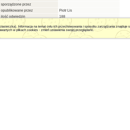
sporządzone przez
opublikowane przez
Piotr Lis
ilość odwiedzin
188
rejestr zmian
zobacz »
w. ciasteczka). Informacja na temat celu ich przechowywania i sposobu zarządzania znajduje 
awartych w plikach cookies - zmień ustawienia swojej przeglądarki.