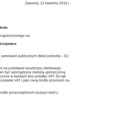
Zawonia, 22 kwietnia 2016 r.
ienia
ieograniczonego na:
trzejowice
 zamówień publicznych (tekst jednolity – Dz.
:
yć na podstawie kosztorysu ofertowego.
inien być sporządzony metodą uproszczoną
iczone w kwotach bez podatku VAT. Do tak
podatek VAT i jako cenę brutto przenieść na
netto poszczególnych pozycji robót z