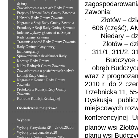
zagospodarowani
dyżury
Zawiadomienia o sesjach Rady Gminy
Zawonia:
Projekty Uchwał Rady Gminy Zawonia
Uchwały Rady Gminy Zawonia
·
Złotów – dzi
Nagrania z Sesji Rady Gminy Zawonia
608 (część), A
Protokoły z Sesji Rady Gminy Zawonia
Imienne wykazy głosowań na Sesjach
·
Niedary – dz
Rady Gminy Zawonia
Transmisja obrad Rady Gminy Zawonia
·
Złotów – dzi
Rady Gminy: plany pracy,
311/1, 311/2, 3
harmonogramy
Sprawozdania z działalności Rady
·
Budczyce –
Komisje Rady Gminy
Kluby Radnych Gminy Zawonia
obręb Budczyc
Zawiadomienia o posiedzeniach stałych
wraz z prognozam
komisji Rady Gminy
Nagrania z Komisji Rady Gminy
2010 r. do 2 cze
Zawonia
Protokoły z Komisji Rady Gminy
Trzebnicka 11, 5
Zawonia
Dyskusja publi
Kontrole Komisji Rewizyjnej
miejscowych rozwi
Oświadczenia majątkowe
konferencyjnej 
Wybory
planów wsi Złotów
Wybory Prezydenta RP – 28.06.2020 r.
Wybory prezydenckie 2020
planu wsi Budczy
Wybory do Sejmu i Senatu 2019