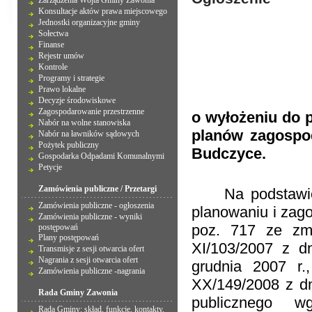
Zarządzenia Wójta Gminy Zawonia
Konsultacje aktów prawa miejscowego
Jednostki organizacyjne gminy
Sołectwa
Finanse
Rejestr umów
Kontrole
Programy i strategie
Prawo lokalne
Decyzje środowiskowe
Zagospodarowanie przestrzenne
o wyłożeniu do 
Nabór na wolne stanowiska
planów zagospod
Nabór na ławników sądowych
Pożytek publiczny
Budczyce.
Gospodarka Odpadami Komunalnymi
Petycje
Zamówienia publiczne / Przetargi
Na podstawi
Zamówienia publiczne - ogłoszenia
planowaniu i zago
Zamówienia publiczne - wyniki
poz. 717 ze zm
postępowań
Plany postępowań
XI/103/2007 z d
Transmisje z sesji otwarcia ofert
Nagrania z sesji otwarcia ofert
grudnia 2007 r.
Zamówienia publiczne -nagrania
XX/149/2008 z dn
Rada Gminy Zawonia
publicznego w
Rada Gminy: skład, funkcje, kontakty,