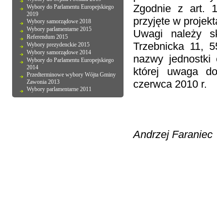
Zgodnie z art. 1
Wybory do Parlamentu Europejskiego
2019
przyjęte w proje
Wybory samorządowe 2018
Wybory parlamentarne 2015
Uwagi należy s
Referendum 2015
Trzebnicka 11, 
Wybory prezydenckie 2015
Wybory samorządowe 2014
nazwy jednostki 
Wybory do Parlamentu Europejskiego
2014
której uwaga do
Przedterminowe wybory Wójta Gminy
czerwca 2010 r.
Zawonia 2013
Wybory parlamentarne 2011
Andrzej Faraniec