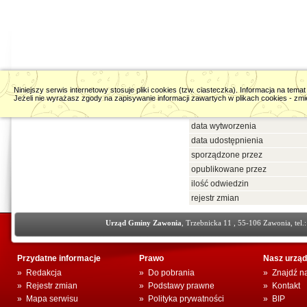
Niniejszy serwis internetowy stosuje pliki cookies (tzw. ciasteczka). Informacja na te
Jeżeli nie wyrażasz zgody na zapisywanie informacji zawartych w plikach cookies - zmie
data wytworzenia
data udostępnienia
sporządzone przez
opublikowane przez
ilość odwiedzin
rejestr zmian
Urząd Gminy Zawonia
, Trzebnicka 11 , 55-106 Zawonia, tel.
Przydatne informacje
Prawo
Nasz urząd
»
Redakcja
»
Do pobrania
»
Znajdź n
»
Rejestr zmian
»
Podstawy prawne
»
Kontakt
»
Mapa serwisu
»
Polityka prywatności
»
BIP