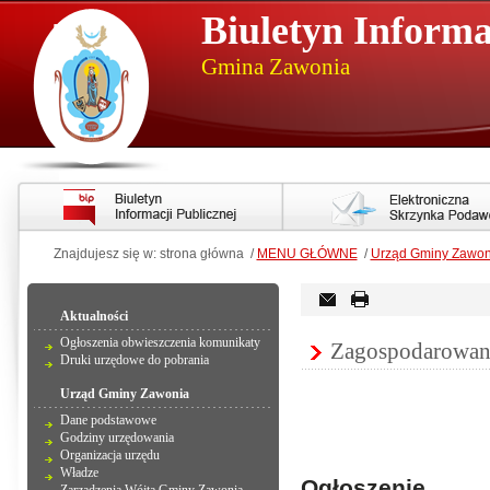
Biuletyn Informa
Gmina Zawonia
Znajdujesz się w: strona główna /
MENU GŁÓWNE
/
Urząd Gminy Zawon
Aktualności
Ogłoszenia obwieszczenia komunikaty
Zagospodarowani
Druki urzędowe do pobrania
Urząd Gminy Zawonia
Dane podstawowe
Godziny urzędowania
Organizacja urzędu
Władze
Ogłoszenie