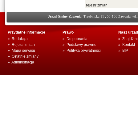
rejestr zmian
Urząd Gminy Zawonia
, Trzebnicka 11 , 55-106 Zawonia, tel.
Przydatne informacje
Prawo
Nasz urząd
»
Redakcja
»
Do pobrania
»
Znajdź n
»
Rejestr zmian
»
Podstawy prawne
»
Kontakt
»
Mapa serwisu
»
Polityka prywatności
»
BIP
»
Ostatnie zmiany
»
Administracja