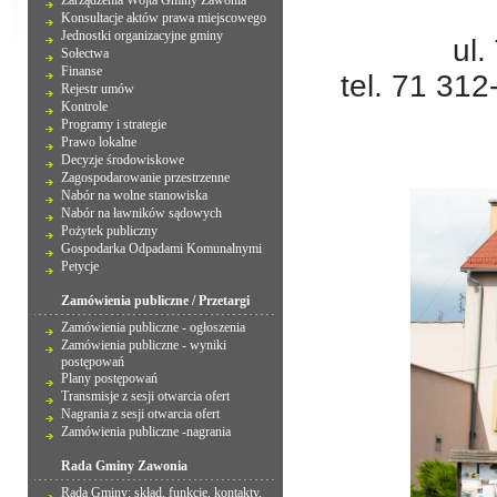
Zarządzenia Wójta Gminy Zawonia
Konsultacje aktów prawa miejscowego
Jednostki organizacyjne gminy
ul.
Sołectwa
Finanse
tel. 71 312
Rejestr umów
Kontrole
Programy i strategie
Prawo lokalne
Decyzje środowiskowe
Zagospodarowanie przestrzenne
Nabór na wolne stanowiska
Nabór na ławników sądowych
Pożytek publiczny
Gospodarka Odpadami Komunalnymi
Petycje
Zamówienia publiczne / Przetargi
Zamówienia publiczne - ogłoszenia
Zamówienia publiczne - wyniki
postępowań
Plany postępowań
Transmisje z sesji otwarcia ofert
Nagrania z sesji otwarcia ofert
Zamówienia publiczne -nagrania
Rada Gminy Zawonia
Rada Gminy: skład, funkcje, kontakty,