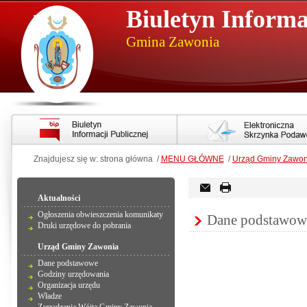
Biuletyn Informa
Gmina Zawonia
Znajdujesz się w: strona główna /
MENU GŁÓWNE
/
Urząd Gminy Zawon
Aktualności
Ogłoszenia obwieszczenia komunikaty
Dane podstawow
Druki urzędowe do pobrania
Urząd Gminy Zawonia
Dane podstawowe
Godziny urzędowania
Organizacja urzędu
Władze