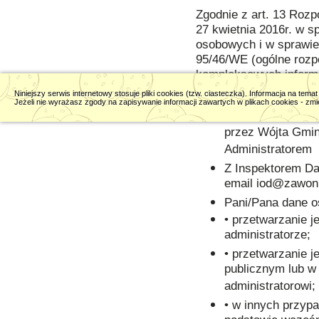
Zgodnie z art. 13 Roz
27 kwietnia 2016r. w 
osobowych i w sprawie
95/46/WE (ogólne rozp
kompleksowych informac
Niniejszy serwis internetowy stosuje pliki cookies (tzw. ciasteczka). Informacja na te
W świetle RODO p
Jeżeli nie wyrażasz zgody na zapisywanie informacji zawartych w plikach cookies - zmie
elektronicznej, z
przez Wójta Gminy
Administratorem
Z Inspektorem D
email iod@zawoni
Pani/Pana dane o
• przetwarzanie 
administratorze;
• przetwarzanie j
publicznym lub w
administratorowi;
• w innych przyp